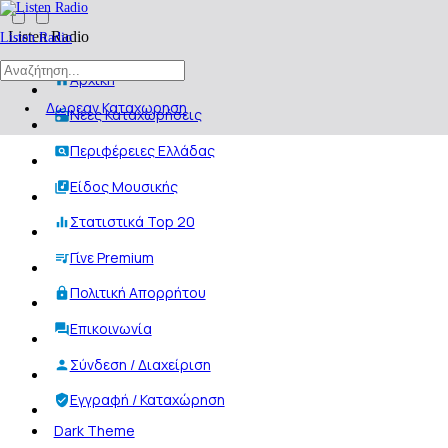
Listen Radio
Listen Radio
Αρχική
Δωρεαν Καταχωρηση
Νέες Καταχωρήσεις
Περιφέρειες Ελλάδας
Είδος Μουσικής
Στατιστικά Top 20
Γίνε Premium
Πολιτική Απορρήτου
Επικοινωνία
Σύνδεση / Διαχείριση
Εγγραφή / Καταχώρηση
Dark Theme