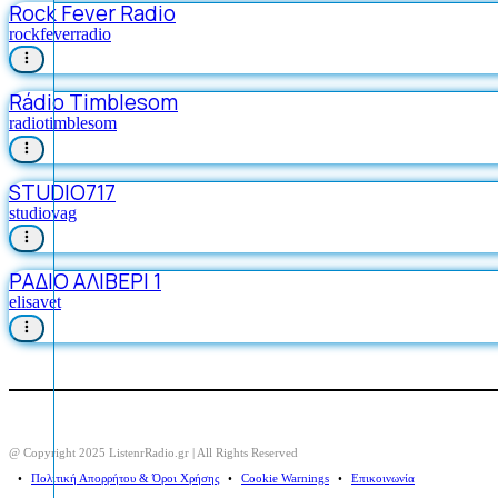
Rock Fever Radio
rockfeverradio
Rádio Timblesom
radiotimblesom
STUDIO717
studiovag
ΡΑΔΙΟ ΑΛΙΒΕΡΙ 1
elisavet
@ Copyright 2025 ListenrRadio.gr | All Rights Reserved
⠀•⠀
Πολιτική Απορρήτου & Όροι Χρήσης
⠀•⠀
Cookie Warnings
⠀•⠀
Επικοινωνία