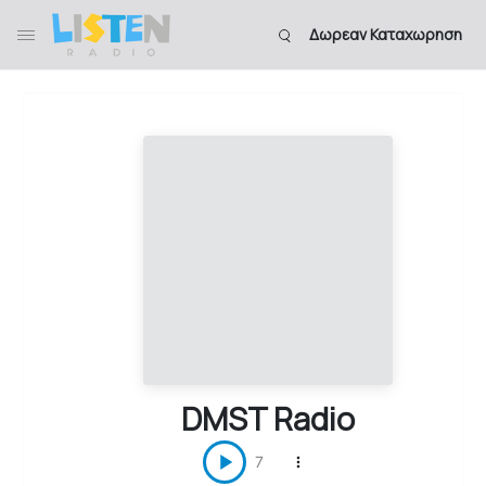
Δωρεαν Καταχωρηση
DMST Radio
7