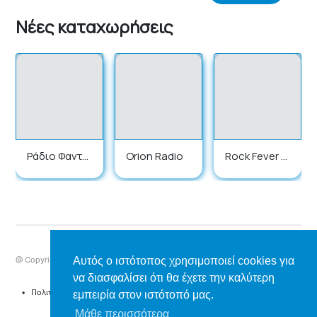
Νέες καταχωρήσεις
Ράδιο Φαντα
Orion Radio
Rock Fever R
σία
adio
Αυτός ο ιστότοπος χρησιμοποιεί cookies για
@ Copyright 2025 ListenrRadio.gr | All Rights Reserved
να διασφαλίσει ότι θα έχετε την καλύτερη
⠀•⠀
Πολιτική Απορρήτου & Όροι Χρήσης
⠀•⠀
Cookie Warnings
⠀•⠀
Επικοινωνία
εμπειρία στον ιστότοπό μας.
Μάθε περισσότερα