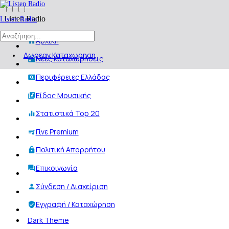
Listen Radio
Listen Radio
Αρχική
Δωρεαν Καταχωρηση
Νέες Καταχωρήσεις
Περιφέρειες Ελλάδας
Είδος Μουσικής
Στατιστικά Top 20
Γίνε Premium
Πολιτική Απορρήτου
Επικοινωνία
Σύνδεση / Διαχείριση
Εγγραφή / Καταχώρηση
Dark Theme