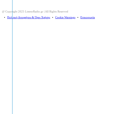
@ Copyright 2025 ListenrRadio.gr | All Rights Reserved
⠀•⠀
Πολιτική Απορρήτου & Όροι Χρήσης
⠀•⠀
Cookie Warnings
⠀•⠀
Επικοινωνία